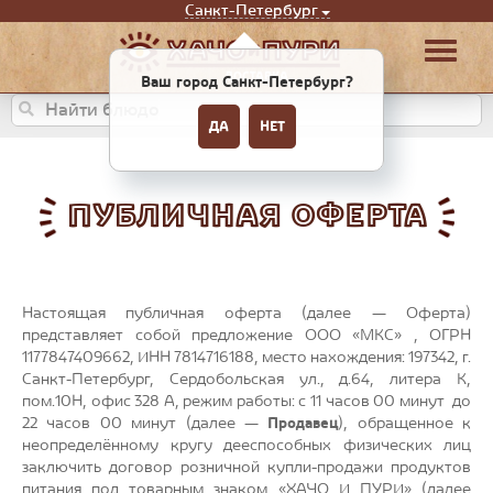
Санкт-Петербург
Ваш город Санкт-Петербург?
ДА
НЕТ
ПУБЛИЧНАЯ ОФЕРТА
Настоящая публичная оферта (далее — Оферта​)
представляет собой предложение ООО «МКС» ​, ОГРН
1177847409662, ИНН 7814716188, место нахождения: 197342, г.
Санкт-Петербург, Сердобольская ул., д.64, литера К,
пом.10Н, офис 328 А, режим работы: с 11 часов 00 минут до
22 часов 00 минут (далее —
Продавец
​), обращенное к
неопределённому кругу дееспособных физических лиц
заключить договор розничной купли-продажи продуктов
питания под товарным знаком «ХАЧО И ПУРИ» (далее