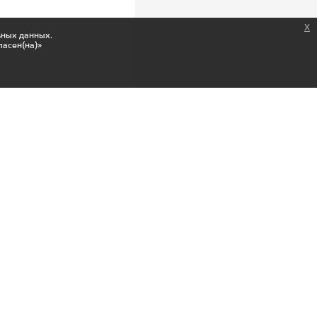
x
ьных данных.
ласен(на)»
Скачай мобильное приложение,
получай подарки
Загрузите в
Appstore
Скачайте в
Google Play