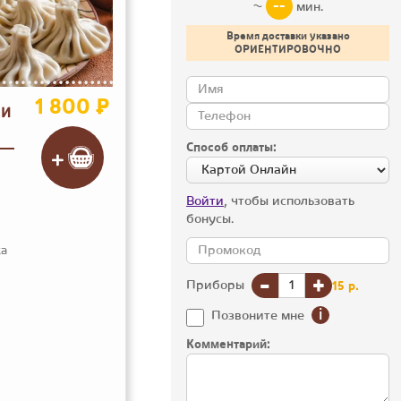
--
~
мин.
Время доставки указано
ОРИЕНТИРОВОЧНО
1 800 ₽
ЛИ
Способ оплаты:
Войти
, чтобы использовать
бонусы.
ка
-
+
Приборы
15
р.
i
Позвоните мне
Комментарий: