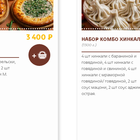
3 400 ₽
НАБОР КОМБО ХИНКА
(1300 г.)
4 шт хинкали с бараниной и
рельски,
говядиной, 4 шт хинкали с
 2 шт
говядиной и свининой, 4 шт
и M.
хинкали с мраморной
говядиной/ говядиной, 2 шт
соус мацони, 2 шт соус аджи
острая.