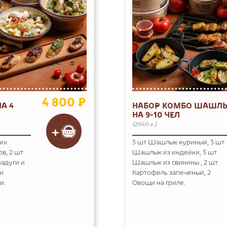
4 800 ₽
А 4
НАБОР КОМБО ШАШЛ
НА 9-10 ЧЕЛ
(2940 г.)
ких
3 шт Шашлык куриный, 3 шт
ов, 2 шт
Шашлык из индейки, 3 шт
надуги и
Шашлык из свинины , 2 шт
и
Картофель запеченый, 2
и.
Овощи на гриле.