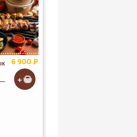
6 900 ₽
ЫК