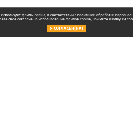
 использует файлы cookie, в соответствии с политикой обработки персонал
аете свое согласие на использование файлов cookie, нажмите кнопку «Я сог
Я СОГЛАСЕН(НА)
Работаем:
Мы в соцсетях
с 11:00 до 22:00 пн-вс