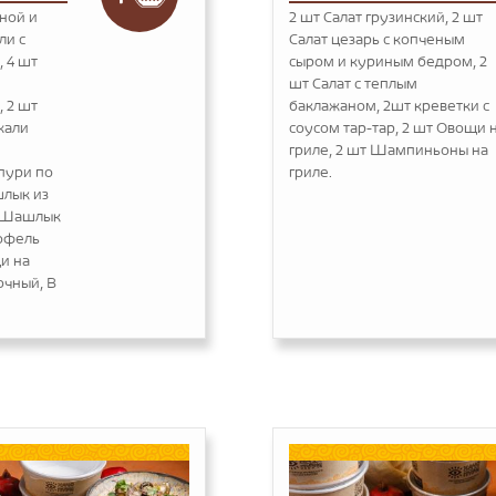
иной и
2 шт Салат грузинский, 2 шт
ли с
Салат цезарь с копченым
, 4 шт
сыром и куриным бедром, 2
шт Салат с теплым
, 2 шт
баклажаном, 2шт креветки с
хали
соусом тар-тар, 2 шт Овощи 
гриле, 2 шт Шампиньоны на
апури по
гриле.
шлык из
т Шашлык
тофель
и на
очный, В