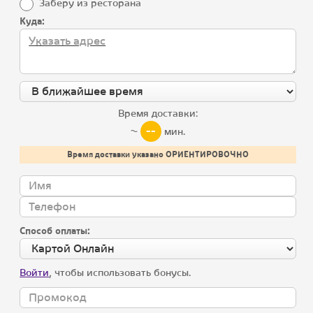
Заберу из ресторана
Мы в соцсетях
Куда:
Летнее меню
Лисички
Хачапури
Хинкали и соусы
Время доставки:
--
~
мин.
Детское меню
Время доставки указано ОРИЕНТИРОВОЧНО
Холодные закуски
Салаты
Скачай мобильное приложение, получай подарки
Супы
Способ оплаты:
Загрузите в
Appstore
Горячие закуски
Скачайте в
Google Play
Войти
, чтобы использовать бонусы.
Горячие блюда
Гриль