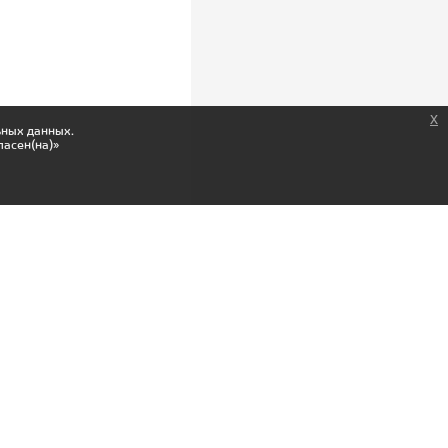
x
ьных данных.
ласен(на)»
Скачай мобильное приложение,
получай подарки
Загрузите в
Appstore