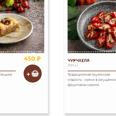
450 ₽
ЧУРЧХЕЛА
(120 г.)
грецким
Традиционная грузинская
сладость - орехи в загущённ
фруктовом сиропе.