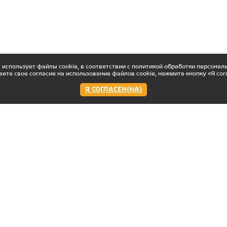
 использует файлы cookie, в соответствии с политикой обработки персонал
аете свое согласие на использование файлов cookie, нажмите кнопку «Я сог
Я СОГЛАСЕН(НА)
Работаем:
Мы в соцсетях
с 11:00 до 22:00 пн-вс