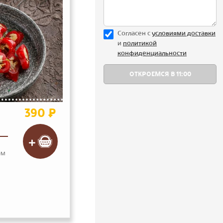
Согласен с
уcловиями доставки
и
политикой
конфиденциальности
390 ₽
ом