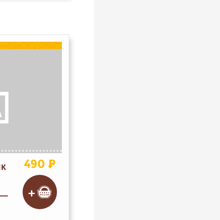
490 ₽
ЙК