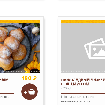
180 ₽
РНЫМ
ШОКОЛАДНЫЙ ЧИЗКЕ
С ВАН.МУССОМ
(170 г.)
чинкой
Шоколадный чизкейк с
ванильным муссом,