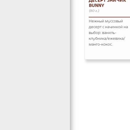
ДЕСЕРТ ЗАЙЧИК
BUNNY
(80 г.)
Нежный муссовый
десерт с начинкой на
выбор: ваниль-
клубника/ежевика/
манго-кокос.