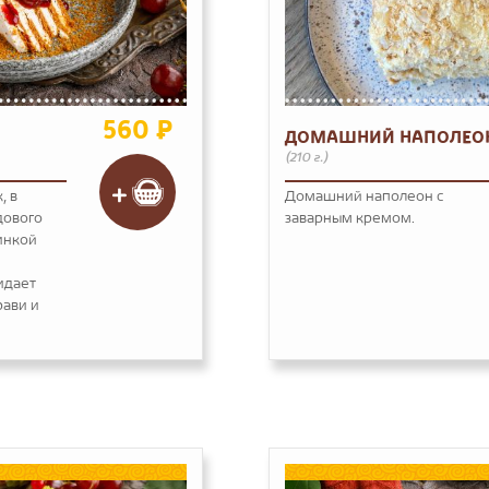
560 ₽
ДОМАШНИЙ НАПОЛЕО
(210 г.)
, в
Домашний наполеон с
дового
заварным кремом.
линкой
идает
рави и