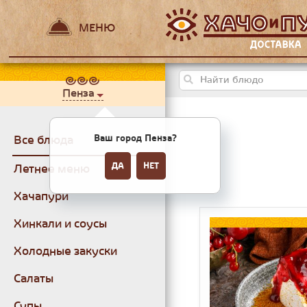
МЕНЮ
Пенза
Ваш город Пенза?
Все блюда
ДА
НЕТ
Летнее меню
Хачапури
Хинкали и соусы
Холодные закуски
Салаты
Супы