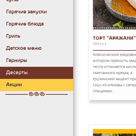
Горячие закуски
Горячие блюда
Гриль
ТОРТ "АРАЖАНИ"
(200 г.)
Детское меню
Классический медовик
Гарниры
котором пряность ме
теста оттеняется кис
Десерты
сметанного крема, а
грузинский акцент пр
Акции
соус из клюквы с сапе
специями.