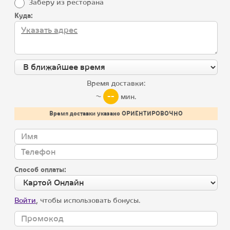
Все блюда
Заберу из ресторана
Контакты
Куда:
Летнее меню
Лисички
Мы в соцсетях
Хачапури
Хинкали и соусы
Время доставки:
--
~
мин.
Детское меню
Время доставки указано ОРИЕНТИРОВОЧНО
Холодные закуски
Салаты
Супы
Способ оплаты:
Горячие закуски
Скачай мобильное приложение, получай подарки
Войти
, чтобы использовать бонусы.
Горячие блюда
Загрузите в
Appstore
Гриль