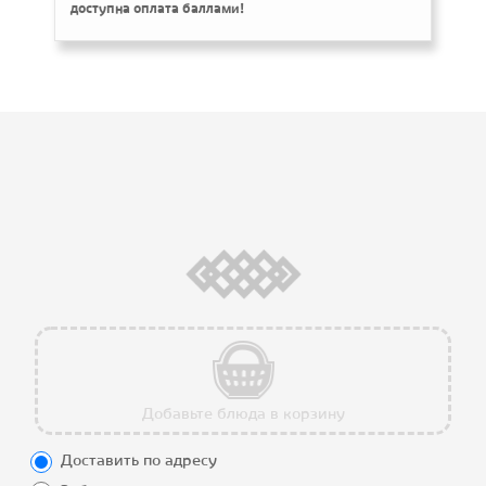
доступна оплата баллами!
О нас
Работаем:
с 11:00 до 22:00 пн-
Доставка
вс
Способы
оплаты
Условия
использования
Программа
лояльности
Добавьте блюда в корзину
Калорийность
Доставить по адресу
блюд