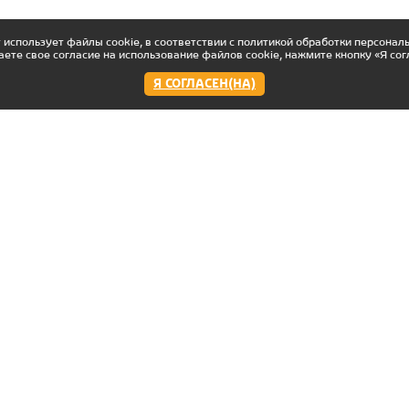
 использует файлы cookie, в соответствии с политикой обработки персонал
аете свое согласие на использование файлов cookie, нажмите кнопку «Я сог
Я СОГЛАСЕН(НА)
Работаем:
Мы в соцсетях
с 11:00 до 22:00 пн-вс