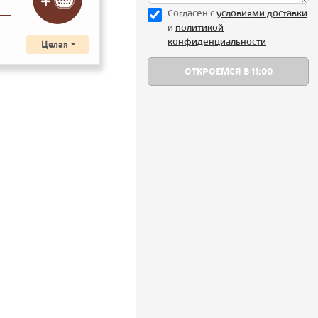
Согласен с
уcловиями доставки
и
политикой
конфиденциальности
Целая