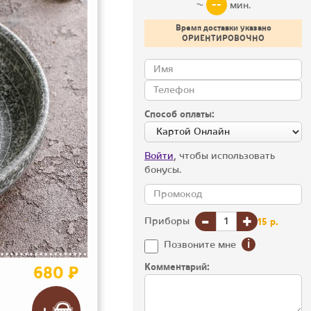
--
~
мин.
Время доставки указано
ОРИЕНТИРОВОЧНО
Способ оплаты:
Войти
, чтобы использовать
бонусы.
-
+
Приборы
15
р.
i
Позвоните мне
Комментарий:
680 ₽