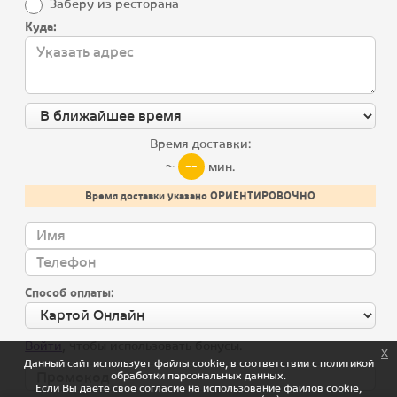
Заберу из ресторана
Летнее меню
Куда:
Лисички
Хачапури
Хинкали и соусы
Время доставки:
Скачай мобильное приложение, получай подарки
Детское меню
--
~
мин.
Загрузите в
Appstore
Холодные закуски
Время доставки указано ОРИЕНТИРОВОЧНО
Салаты
Скачайте в
Google Play
Супы
Способ оплаты:
Горячие закуски
Горячие блюда
Войти
, чтобы использовать бонусы.
x
Данный сайт использует файлы cookie, в соответствии с политикой
Гриль
обработки персональных данных.
Хачо и Пури © 2026 |
Разработка
Если Вы даете свое согласие на использование файлов cookie,