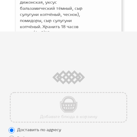
дижонская, уксус
бальзамический тёмный, сыр
сулугуни копчёный, чеснок),
помидоры, сыр сулугуни
копчёный. Хранить 18 часов
при t=(4+-2)°C
Хрустящие креветки со
слайсами копченого сыра
сулугуни, листьями салатов
айсберг и ромейн, свежими
помидорами, заправленные
соусом цезарь по-грузински.
Добавьте блюда в корзину
Доставить по адресу
О нас
Работаем: