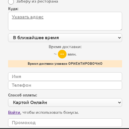
Заберу из ресторана
Летнее меню
Куда:
Лисички
Хачапури
Хинкали и соусы
Время доставки:
--
Детское меню
~
мин.
Время доставки указано ОРИЕНТИРОВОЧНО
Холодные закуски
Скачай мобильное приложение, получай подарки
Салаты
Загрузите в
Appstore
Супы
Скачайте в
Google Play
Способ оплаты:
Горячие закуски
Горячие блюда
Войти
, чтобы использовать бонусы.
Гриль